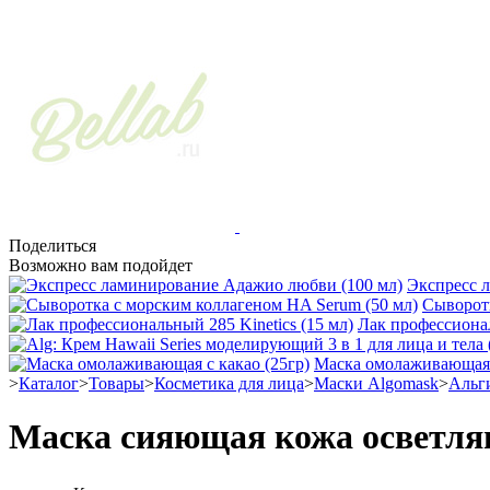
Поделиться
Возможно вам подойдет
Экспресс 
Сыворотк
Лак профессионал
Маска омолаживающая с
>
Каталог
>
Товары
>
Косметика для лица
>
Маски Algomask
>
Альги
Маска сияющая кожа осветля