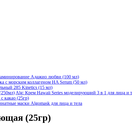
ламинирование Адажио любви (100 мл)
а с морским коллагеном HA Serum (50 мл)
ьный 285 Kinetics (15 мл)
Alg: Крем Hawaii Series моделирующий 3 в 1 для лица и т
 какао (25гр)
натные маски Algomask для лица и тела
ющая (25гр)