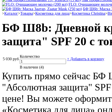
FLO: Очищающее молочк
БФ Ш6b: Маска За
>
Каталог
>
Товары
>
Косметика для лица
>
Косметика Christina
>
Bi
БФ Ш8b: Дневной к
защита" SPF 20 с то
Количество
5 030 руб
+ Добавить в корзину
В наличии (4)
Купить прямо сейчас БФ 
"Абсолютная защита" SPF 
цене! Вы можете оформить
«Косметика для лица» он