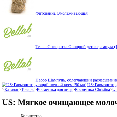
Фитованна Омолаживающая
Teana: Сыворотка Овощной детокс, ампула (
Набор Шампунь, облегчающий расчесывание (
US: Гармонизир
>
Каталог
>
Товары
>
Косметика для лица
>
Косметика Christina
>
Un
US: Мягкое очищающее молоч
Количество