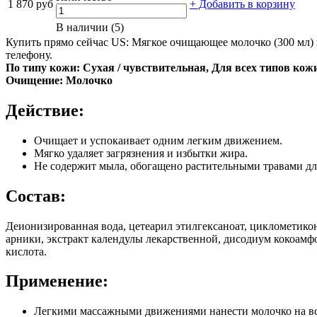
1 870 руб
+ Добавить в корзину
В наличии (5)
Купить прямо сейчас US: Мягкое очищающее молочко (300 мл) 
телефону.
По типу кожи: Сухая / чувствительная, Для всех типов кож
Очищение: Молочко
Действие:
Очищает и успокаивает одним легким движением.
Мягко удаляет загрязнения и избытки жира.
Не содержит мыла, обогащено растительными травами дл
Состав:
Деионизированная вода, цетеарил этилгексаноат, циклометикон
арники, экстракт календулы лекарственной, дисодиум кокоамфо
кислота.
Применение:
Легкими массажными движениями нанести молочко на в