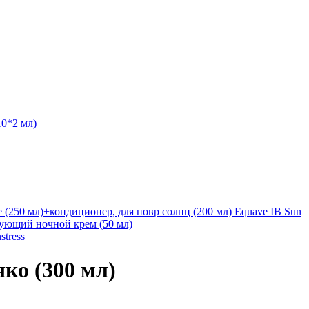
10*2 мл)
250 мл)+кондиционер, для повр солнц (200 мл) Equave IB Sun
ующий ночной крем (50 мл)
stress
ко (300 мл)