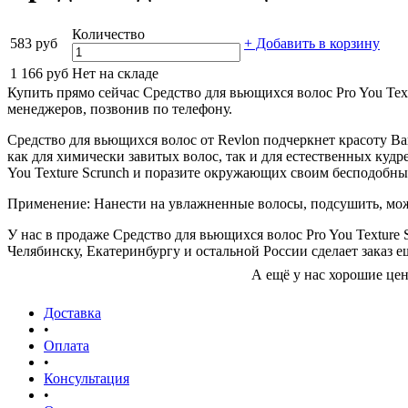
Количество
583 руб
+ Добавить в корзину
1 166 руб
Нет на складе
Купить прямо сейчас Средство для вьющихся волос Pro You Text
менеджеров, позвонив по телефону.
Средство для вьющихся волос от Revlon подчеркнет красоту В
как для химически завитых волос, так и для естественных куд
You Texture Scrunch и поразите окружающих своим бесподобн
Применение: Нанести на увлажненные волосы, подсушить, мож
У нас в продаже Средство для вьющихся волос Pro You Texture 
Челябинску, Екатеринбургу и остальной России сделает заказ е
А ещё у нас хорошие ц
Доставка
•
Оплата
•
Консультация
•