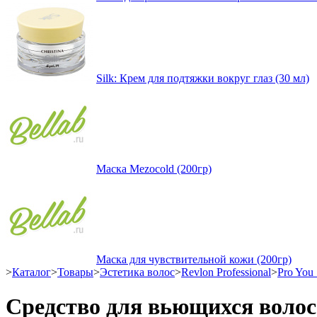
Silk: Крем для подтяжки вокруг глаз (30 мл)
Маска Mezocold (200гр)
Маска для чувствительной кожи (200гр)
>
Каталог
>
Товары
>
Эстетика волос
>
Revlon Professional
>
Pro You 
Средство для вьющихся волос 