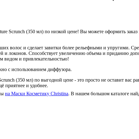
ure Scrunch (350 мл) по низкой цене! Вы можете оформить заказ
аших волос и сделает завитки более рельефными и упругими. С
рей и локонов. Способствует увеличению объема и приданию доп
ым видом и привлекательностью!
но с использованием диффузора.
Scrunch (350 мл) по выгодной цене - это просто не оставит вас
щё приятнее и удобнее.
ены
на Маски Косметику Christina
. В нашем большом каталоге найд