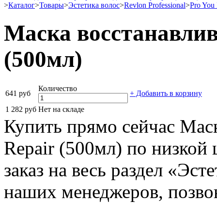
>
Каталог
>
Товары
>
Эстетика волос
>
Revlon Professional
>
Pro You
Маска восстанавлив
(500мл)
Количество
641 руб
+ Добавить в корзину
1 282 руб
Нет на складе
Купить прямо сейчас Мас
Repair (500мл) по низкой
заказ на весь раздел «Эст
наших менеджеров, позво