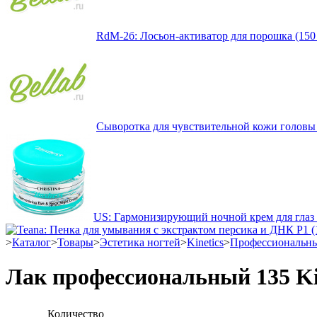
RdM-2б: Лосьон-активатор для порошка (150
Сыворотка для чувствительной кожи головы S
US: Гармонизирующий ночной крем для глаз 
>
Каталог
>
Товары
>
Эстетика ногтей
>
Kinetics
>
Профессиональны
Лак профессиональный 135 Kin
Количество