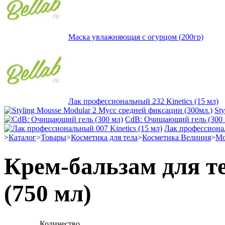
Маска увлажняющая с огурцом (200гр)
Лак профессиональный 232 Kinetics (15 мл)
St
CdB: Очищающий гель (300 
Лак профессионал
>
Каталог
>
Товары
>
Косметика для тела
>
Косметика Велиния
>
Мо
Крем-бальзам для 
(750 мл)
Количество