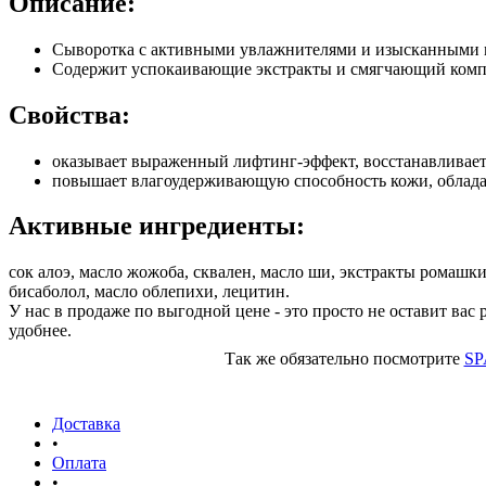
Описание:
Сыворотка с активными увлажнителями и изысканны­ми ма
Содержит успокаиваю­щие экстракты и смягчающий компле
Свойства:
оказывает выраженный лифтинг-эффект, восстанав­ливае
повышает влагоудерживающую способность кожи, облад
Активные ингредиенты:
сок алоэ, масло жожоба, сквален, масло ши, экстракты ромаш
бисаболол, масло облепихи, лецитин.
У нас в продаже по выгодной цене - это просто не оставит вас
удобнее.
Так же обязательно посмотрите
SP
Доставка
•
Оплата
•