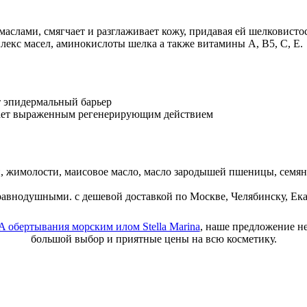
слами, смягчает и разглаживает кожу, придавая ей шелковистос
кс масел, амино­кислоты шелка а также витамины А, В5, С, Е.
т эпидермальный барьер
ает выраженным регенерирующим действием
ки, жимолости, маисовое масло, масло зародышей пшеницы, семя
 равнодушными. с дешевой доставкой по Москве, Челябинску, Ека
A обертывания морским илом Stella Marina
, наше предложение н
большой выбор и приятные цены на всю косметику.