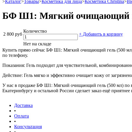
>
Каталог
>
Товары
>
Косметика для лица
>
Косметика Christina
>
Bi
БФ Ш1: Мягкий очищающий г
Количество
2 800 руб
+ Добавить в корзину
Нет на складе
Купить прямо сейчас БФ Ш1: Мягкий очищающий гель (500 мл) 
по телефону.
Показания: Гель подходит для чувствительной, комбинированн
Действие: Гель мягко и эффективно очищает кожу от загрязнен
У нас в продаже БФ Ш1: Мягкий очищающий гель (500 мл) по в
Екатеринбургу и остальной России сделает заказ ещё приятнее 
Доставка
•
Оплата
•
Консультация
•