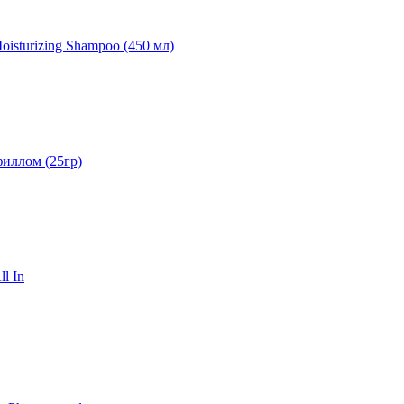
sturizing Shampoo (450 мл)
иллом (25гр)
l In