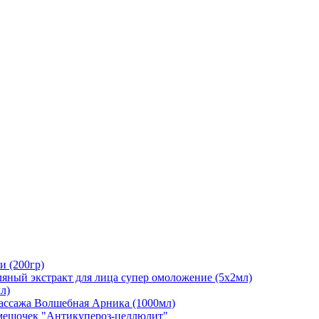
и (200гр)
яный экстракт для лица супер омоложение (5х2мл)
мл)
ассажа Волшебная Арника (1000мл)
ешочек "Антикупероз-целлюлит"