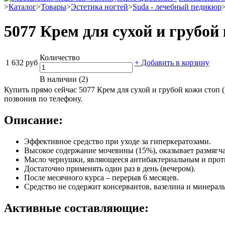
>
Каталог
>
Товары
>
Эстетика ногтей
>
Suda - лечебный педикюр
5077 Крем для сухой и грубой 
Количество
1 632 руб
+ Добавить в корзину
В наличии (2)
Купить прямо сейчас 5077 Крем для сухой и грубой кожи стоп 
позвонив по телефону.
Описание:
Эффективное средство при уходе за гиперкератозами.
Высокое содержание мочевины (15%), оказывает размяг
Масло чернушки, являющееся антибактериальным и проти
Достаточно применять один раз в день (вечером).
После месячного курса – перерыв 6 месяцев.
Средство не содержит консервантов, вазелина и минерал
Активные составляющие: