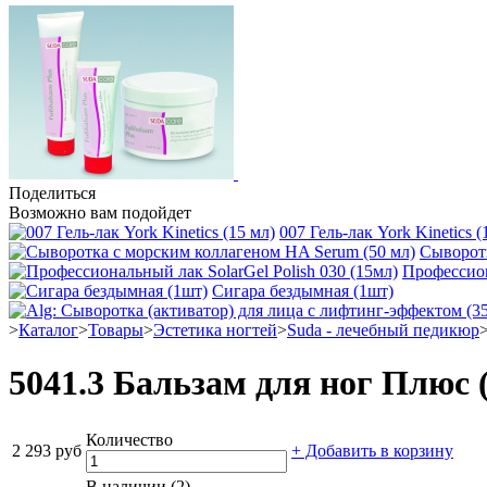
Поделиться
Возможно вам подойдет
007 Гель-лак York Kinetics (
Сыворотк
Профессион
Сигара бездымная (1шт)
>
Каталог
>
Товары
>
Эстетика ногтей
>
Suda - лечебный педикюр
5041.3 Бальзам для ног Плюс 
Количество
2 293 руб
+ Добавить в корзину
В наличии (2)