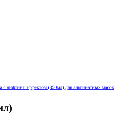
ца с лифтинг-эффектом (350мл) для альгинатных масок
мл)