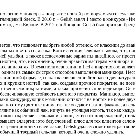
логию маникюра – покрытие ногтей растворяемым гелем-лаком Ge
янцевый блеск. В 2010 г. – Gelish занял 1 место в конкурсе «Ин
том года» в Европе. В 2012 г. в Лондоне Gelish был признан бре
ветов, что позволяет выбрать любой оттенок, от классики до ава
льных цветов геля-лака. Консистенция геля-лака такова, что, 
й улыбки, а также всевозможные варианты дизайнов, от простых
я ногтей, что, несомненно, очень нравится мастерам маникюра и
 Led аппаратах. Время полимеризации в Led аппаратах составляет
тся одним из самых быстрых способов выполнения маникюра. Не
овационной формуле, гель-лак совершенно безопасен для натурал
их и хрупких ногтей, так как, создавая прочное покрытие, не по
сственными покрытиями, а также применять при педикюре. Gelish
беспечивающую стойкость цветного покрытия. Маникюр, выполн
ли-лаки конкурирующих компаний остаются на ногтях не более дв
лака, поэтому цветные пигменты не оседают на дно флакона, а г
лядит как обычный лак, ничуть не утолщая ноготь, так как кажды
 только закрепляет гель-лак и защищает его от повреждений, от
ызывают аллергии: это безусловный плюс для тех клиентов салон
т традиционных гелей-лаков, Gelish удаляется методом растворен
 обычный твердый гель-лак, который очень сложно удалить.