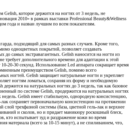
lish, которое держится на ногтях от 3 недель, не
новация 2010» в рамках выставки Professional Beauty&Wellness
ндом года и назван лучшим по всем показателям.
нгарда, подходящий для самых разных случаев. Кроме того,
помимо одноцветных покрытий, позволяет создавать
 до самых экстравагантных. Gelish наносится на ногти из
 не требует дополнительного времени для адаптации к этой
 10-20-30 секунд. Использование Led аппарата сокращает время
сомненным преимуществом Gelish, помимо всего
ьных ногтей. Gelish защищает натуральные ногти и укрепляет
зволяет ногтям ломаться, сохраняя их форму и необходимую
 держится на натуральных ногтях до 3 недель, так как базовое
енный по системе Gelish, продержится на натуральных ногтях
ух недель. Gelish имеет стабильную, однородную консистенцию,
ель-лак сохраняет первоначальную консистенцию на протяжении
й слой трехфазной системы (база, цветной гель-лак и верхнее
слаиваний и сколов, но и придает маникюру роскошный блеск,
ов, кто испытывает зуд и раздражение кожи во время
ия материала (всего за 10-15 минут), а не спиливанием, что,