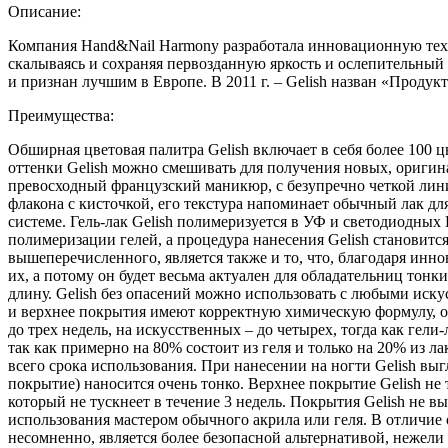
Описание:
Компания Hand&Nail Harmony разработала инновационную техно
скалываясь и сохраняя первозданную яркость и ослепительный гл
и признан лучшим в Европе. В 2011 г. – Gelish назван «Продук
Преимущества:
Обширная цветовая палитра Gelish включает в себя более 100 ц
оттенки Gelish можно смешивать для получения новых, оригина
превосходный французский маникюр, с безупречно четкой линие
флакона с кисточкой, его текстура напоминает обычный лак дл
системе. Гель-лак Gelish полимеризуется в УФ и светодиодных
полимеризации гелей, а процедура нанесения Gelish станови
вышеперечисленного, является также и то, что, благодаря инн
их, а потому он будет весьма актуален для обладательниц тонк
длину. Gelish без опасений можно использовать с любыми иску
и верхнее покрытия имеют корректную химическую формулу, о
до трех недель, на искусственных – до четырех, тогда как ге
так как примерно на 80% состоит из геля и только на 20% из 
всего срока использования. При нанесении на ногти Gelish выг
покрытие) наносится очень тонко. Верхнее покрытие Gelish не
который не тускнеет в течение 3 недель. Покрытия Gelish не в
использования мастером обычного акрила или геля. В отличие о
несомненно, является более безопасной альтернативой, нежели